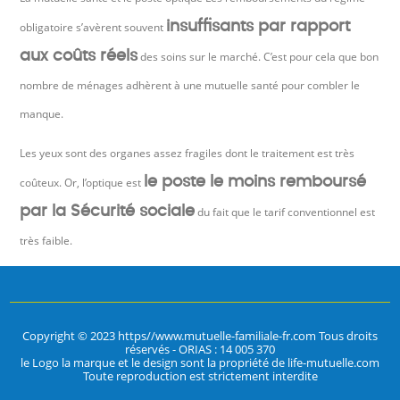
insuffisants par rapport
obligatoire s’avèrent souvent
aux coûts réels
des soins sur le marché. C’est pour cela que bon
nombre de ménages adhèrent à une mutuelle santé pour combler le
manque.
Les yeux sont des organes assez fragiles dont le traitement est très
le poste le moins remboursé
coûteux. Or, l’optique est
par la Sécurité sociale
du fait que le tarif conventionnel est
très faible.
Copyright © 2023 https//www.mutuelle-familiale-fr.com Tous droits
réservés - ORIAS : 14 005 370
le Logo la marque et le design sont la propriété de life-mutuelle.com
Toute reproduction est strictement interdite